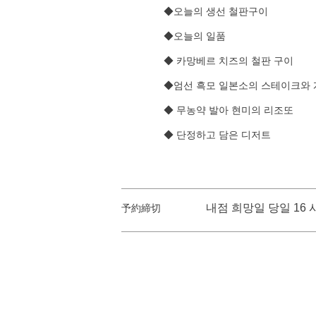
◆오늘의 생선 철판구이
◆오늘의 일품
◆ 카망베르 치즈의 철판 구이
◆엄선 흑모 일본소의 스테이크와 
◆ 무농약 발아 현미의 리조또
◆ 단정하고 담은 디저트
내점 희망일 당일 16 
予約締切