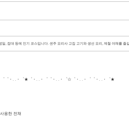
기념일, 접대 등에 인기 코스입니다. 센주 요리사 고집 고기와 생선 요리, 제철 야채를 즐길
・゜゜・. .・゜★゜・. .・゜゜・. .・゜☆゜・. .・゜゜・. .・゜★
 사용한 전채