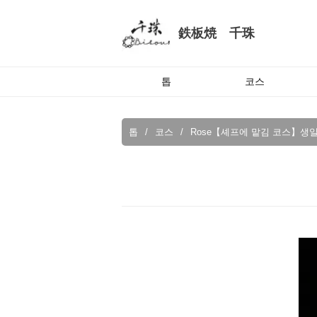
鉄板焼 千珠
톱
코스
톱
코스
Rose【셰프에 맡김 코스】생