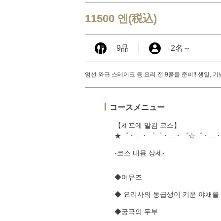
11500 엔
(税込)
9品
2名
～
엄선 와규 스테이크 등 요리 전 9품을 준비!! 생일, 
コースメニュー
【셰프에 맡김 코스】
★゜・. .・゜゜・. .・゜☆゜・. .
-코스 내용 상세-
◆어뮤즈
◆ 요리사의 동급생이 키운 야채를
◆궁극의 두부