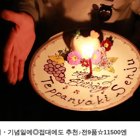
일・기념일에◎접대에도 추천♪전9품☆11500엔