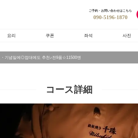
ご予約・お問い合わせはこちら
090-5196-1870
요리
쿠폰
좌석
사진
일・기념일에◎접대에도 추천♪전9품☆11500엔
コース詳細