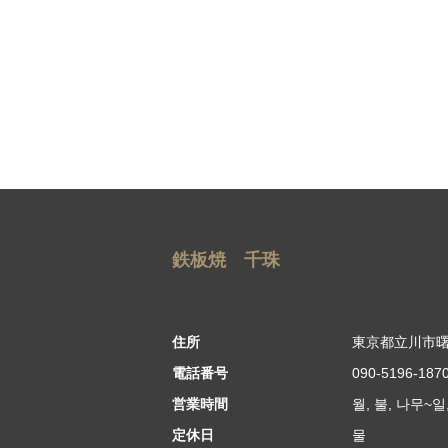
鉄板焼 千珠
住所
東京都立川市曙町
電話番号
090-5196-187
営業時間
월, 불, 나무~일,
定休日
물